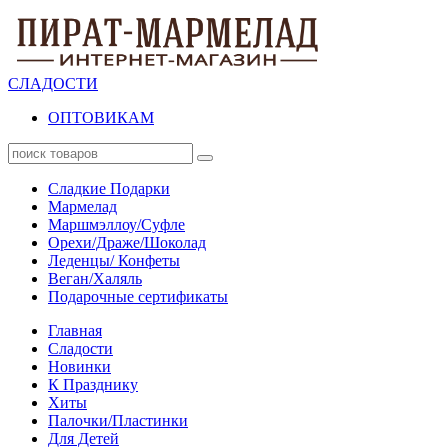
СЛАДОСТИ
ОПТОВИКАМ
Сладкие Подарки
Мармелад
Маршмэллоу/Суфле
Орехи/Драже/Шоколад
Леденцы/ Конфеты
Веган/Халяль
Подарочные сертификаты
Главная
Сладости
Новинки
К Празднику
Хиты
Палочки/Пластинки
Для Детей