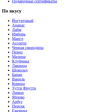
Подарочные сертификаты
По вкусу
Йогуртовый
Ананас
Лайм
Имбирь
Манго
Ассорти
Черная смородина
Перец
Малина
Клубника
Лакрица
Шоколад
Банан
Ваниль
Корица
Тутти Фрутти
Лимон
Яблоко
Арбуз
Персик
Ежевика