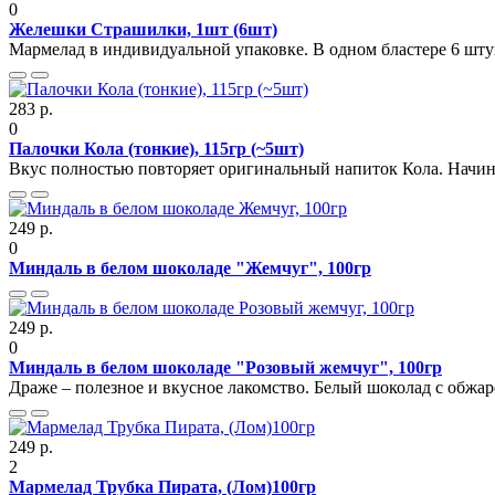
0
Желешки Страшилки, 1шт (6шт)
Мармелад в индивидуальной упаковке. В одном бластере 6 штук.
283 р.
0
Палочки Кола (тонкие), 115гр (~5шт)
Вкус полностью повторяет оригинальный напиток Кола. Начинка
249 р.
0
Миндаль в белом шоколаде "Жемчуг", 100гр
249 р.
0
Миндаль в белом шоколаде "Розовый жемчуг", 100гр
Драже – полезное и вкусное лакомство. Белый шоколад с обжар
249 р.
2
Мармелад Трубка Пирата, (Лом)100гр