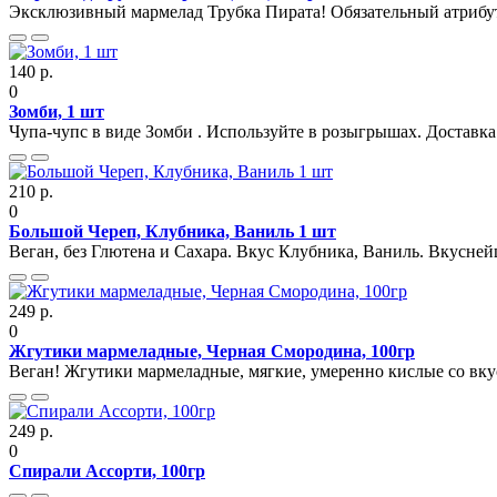
Эксклюзивный мармелад Трубка Пирата! Обязательный атрибут
140 р.
0
Зомби, 1 шт
Чупа-чупс в виде Зомби . Используйте в розыгрышах. Доставка
210 р.
0
Большой Череп, Клубника, Ваниль 1 шт
Веган, без Глютена и Сахара. Вкус Клубника, Ваниль. Вкусней
249 р.
0
Жгутики мармеладные, Черная Смородина, 100гр
Веган! Жгутики мармеладные, мягкие, умеренно кислые со вку
249 р.
0
Спирали Ассорти, 100гр