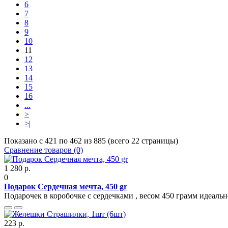
6
7
8
9
10
11
12
13
14
15
16
...
>
>|
Показано с 421 по 462 из 885 (всего 22 страницы)
Сравнение товаров (0)
1 280 р.
0
Подарок Сердечная мечта, 450 gr
Подарочек в коробочке с сердечками , весом 450 грамм идеаль
223 р.