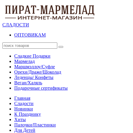
СЛАДОСТИ
ОПТОВИКАМ
Сладкие Подарки
Мармелад
Маршмэллоу/Суфле
Орехи/Драже/Шоколад
Леденцы/ Конфеты
Веган/Халяль
Подарочные сертификаты
Главная
Сладости
Новинки
К Празднику
Хиты
Палочки/Пластинки
Для Детей