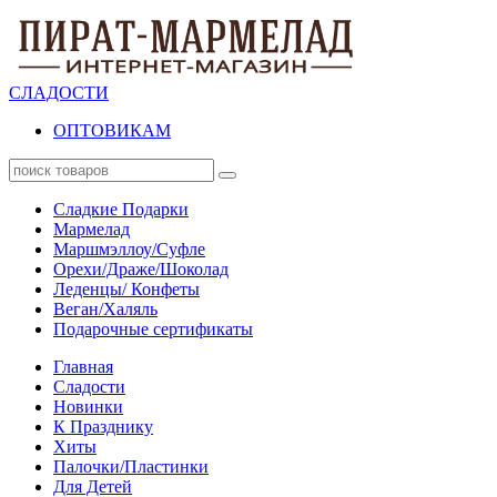
СЛАДОСТИ
ОПТОВИКАМ
Сладкие Подарки
Мармелад
Маршмэллоу/Суфле
Орехи/Драже/Шоколад
Леденцы/ Конфеты
Веган/Халяль
Подарочные сертификаты
Главная
Сладости
Новинки
К Празднику
Хиты
Палочки/Пластинки
Для Детей