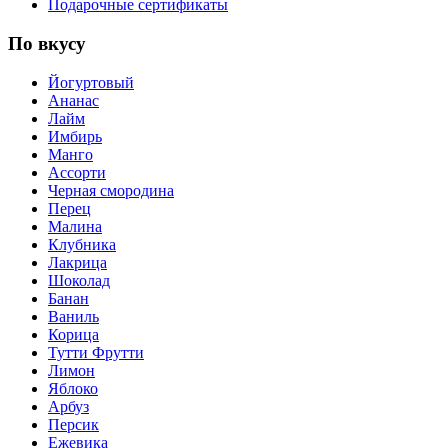
Подарочные сертификаты
По вкусу
Йогуртовый
Ананас
Лайм
Имбирь
Манго
Ассорти
Черная смородина
Перец
Малина
Клубника
Лакрица
Шоколад
Банан
Ваниль
Корица
Тутти Фрутти
Лимон
Яблоко
Арбуз
Персик
Ежевика