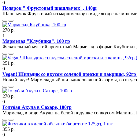
0
Подарок " Фруктовый шашлычок", 140gr
Шашлычок Фруктовый из маршмеллоу в виде ягод с начинками и
270 р.
1
Мармелад "Клубника", 100 гр
Жевательный мягкий ароматный Мармелад в форме Клубники , 
251 р.
0
Vegan! Шильдик со вкусом соленой ириски и лакрицы, 92гр
Новый вкус! Мармеладный шильдик овальной формы, со вкусом
270 р.
0
Голубая Акула в Сахаре, 100гр
Мармелад в виде Акулы на белой подушке со вкусом Малины. 
355 р.
0