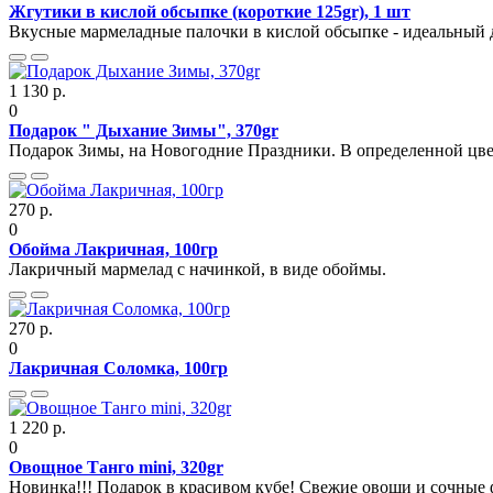
Жгутики в кислой обсыпке (короткие 125gr), 1 шт
Вкусные мармеладные палочки в кислой обсыпке - идеальный де
1 130 р.
0
Подарок " Дыхание Зимы", 370gr
Подарок Зимы, на Новогодние Праздники. В определенной цвет
270 р.
0
Обойма Лакричная, 100гр
Лакричный мармелад с начинкой, в виде обоймы.
270 р.
0
Лакричная Соломка, 100гр
1 220 р.
0
Овощное Танго mini, 320gr
Новинка!!! Подарок в красивом кубе! Свежие овощи и сочные 