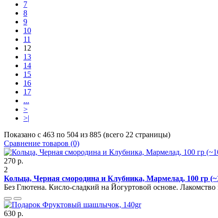
7
8
9
10
11
12
13
14
15
16
17
...
>
>|
Показано с 463 по 504 из 885 (всего 22 страницы)
Сравнение товаров (0)
270 р.
2
Кольца, Черная смородина и Клубника, Мармелад, 100 гр (
Без Глютена. Кисло-сладкий на Йогуртовой основе. Лакомство в
630 р.