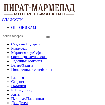
СЛАДОСТИ
ОПТОВИКАМ
Сладкие Подарки
Мармелад
Маршмэллоу/Суфле
Орехи/Драже/Шоколад
Леденцы/ Конфеты
Веган/Халяль
Подарочные сертификаты
Главная
Сладости
Новинки
К Празднику
Хиты
Палочки/Пластинки
Для Детей