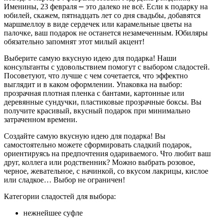
Именины, 23 февраля ⎼ это далеко не всё. Если к подарку на
юбилей, скажем, пятнадцать лет со дня свадьбы, добавятся
маршмеллоу в виде сердечек или карамельные цветы на
палочке, ваш подарок не останется незамеченным. Юбиляры
обязательно запомнят этот милый акцент!
Выберите самую вкусную идею для подарка! Наши
консультанты с удовольствием помогут с выбором сладостей.
Посоветуют, что лучше с чем сочетается, что эффектно
выглядит и в каком оформлении. Упаковка на выбор:
прозрачная плотная пленка с бантами, картонные или
деревянные сундучки, пластиковые прозрачные боксы. Вы
получите красивый, вкусный подарок при минимально
затраченном времени.
Создайте самую вкусную идею для подарка! Вы
самостоятельно можете сформировать сладкий подарок,
ориентируясь на предпочтения одариваемого. Что любит ваш
друг, коллега или родственник? Можно выбрать розовое,
черное, жевательное, с начинкой, со вкусом лакрицы, кислое
или сладкое… Выбор не ограничен!
Категории сладостей для выбора:
нежнейшее суфле