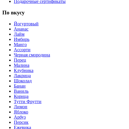
Подарочные сертификаты
По вкусу
Йогуртовый
Ананас
Лайм
Имбирь
Манго
Ассорти
Черная смородина
Перец
Малина
Клубника
Лакрица
Шоколад
Банан
Ваниль
Корица
Тутти Фрутти
Лимон
Яблоко
Арбуз
Персик
Ежевика