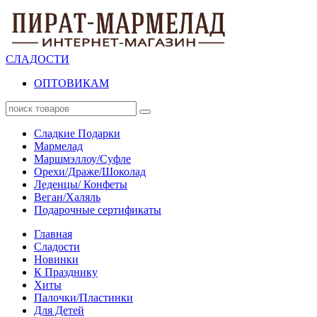
СЛАДОСТИ
ОПТОВИКАМ
Сладкие Подарки
Мармелад
Маршмэллоу/Суфле
Орехи/Драже/Шоколад
Леденцы/ Конфеты
Веган/Халяль
Подарочные сертификаты
Главная
Сладости
Новинки
К Празднику
Хиты
Палочки/Пластинки
Для Детей