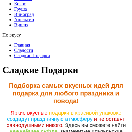
Кокос
Груша
Виноград
Апельсин
Вишня
По вкусу
Главная
Сладости
Сладкие Подарки
Сладкие Подарки
Подборка самых вкусных идей для
подарка для любого праздника и
повода!
Яркие вкусные
подарки в красивой упаковке
создадут праздничную атмосферу
и не оставят
равнодушными никого.
Здесь вы сможете найти
нежнейшее суфле,
знаменитые итальянские