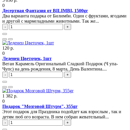
5 030 р.
0
Десертная Фантазия от BILIMBI, 1500gr
Два варианта подарка от Билимби. Один с фруктами, ягодами
и другой с мармеладными животными. Так же...
-
+
120 р.
0
Леденец Цветочек, 1шт
Веган Карамель Оригинальный Сладкий Подарок (Ч упа-
Чупс) на день рождения, 8 марта, День Валентина....
-
+
1 382 р.
0
Подарок "Мозговой Штурм", 355gr
Этот подарок для Праздника подойдет как взрослым , так и
детям люб ого возраста. В нем собран жевательный...
-
+