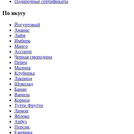
Подарочные сертификаты
По вкусу
Йогуртовый
Ананас
Лайм
Имбирь
Манго
Ассорти
Черная смородина
Перец
Малина
Клубника
Лакрица
Шоколад
Банан
Ваниль
Корица
Тутти Фрутти
Лимон
Яблоко
Арбуз
Персик
Ежевика