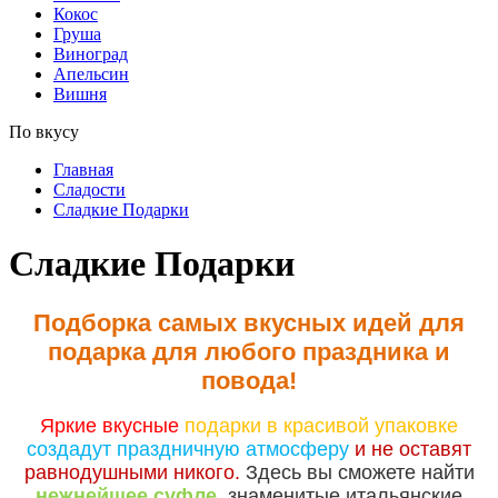
Кокос
Груша
Виноград
Апельсин
Вишня
По вкусу
Главная
Сладости
Сладкие Подарки
Сладкие Подарки
Подборка самых вкусных идей для
подарка для любого праздника и
повода!
Яркие вкусные
подарки в красивой упаковке
создадут праздничную атмосферу
и не оставят
равнодушными никого.
Здесь вы сможете найти
нежнейшее суфле,
знаменитые итальянские