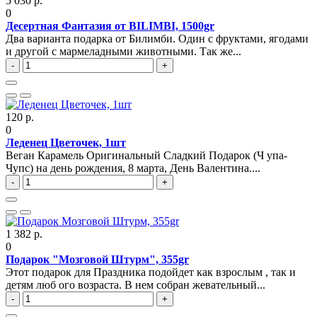
5 030 р.
0
Десертная Фантазия от BILIMBI, 1500gr
Два варианта подарка от Билимби. Один с фруктами, ягодами
и другой с мармеладными животными. Так же...
-
+
120 р.
0
Леденец Цветочек, 1шт
Веган Карамель Оригинальный Сладкий Подарок (Ч упа-
Чупс) на день рождения, 8 марта, День Валентина....
-
+
1 382 р.
0
Подарок "Мозговой Штурм", 355gr
Этот подарок для Праздника подойдет как взрослым , так и
детям люб ого возраста. В нем собран жевательный...
-
+