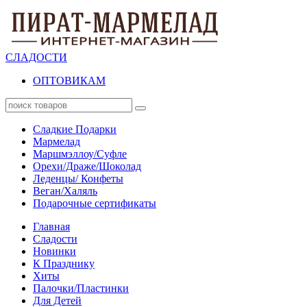
СЛАДОСТИ
ОПТОВИКАМ
Сладкие Подарки
Мармелад
Маршмэллоу/Суфле
Орехи/Драже/Шоколад
Леденцы/ Конфеты
Веган/Халяль
Подарочные сертификаты
Главная
Сладости
Новинки
К Празднику
Хиты
Палочки/Пластинки
Для Детей