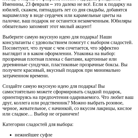
Именины, 23 февраля ⎼ это далеко не всё. Если к подарку на
юбилей, скажем, пятнадцать лет со дня свадьбы, добавятся
маршмеллоу в виде сердечек или карамельные цветы на
палочке, ваш подарок не останется незамеченным. Юбиляры
обязательно запомнят этот милый акцент!
Выберите самую вкусную идею для подарка! Наши
консультанты с удовольствием помогут с выбором сладостей.
Посоветуют, что лучше с чем сочетается, что эффектно
выглядит и в каком оформлении. Упаковка на выбор:
прозрачная плотная пленка с бантами, картонные или
деревянные сундучки, пластиковые прозрачные боксы. Вы
получите красивый, вкусный подарок при минимально
затраченном времени.
Создайте самую вкусную идею для подарка! Вы
самостоятельно можете сформировать сладкий подарок,
ориентируясь на предпочтения одариваемого. Что любит ваш
друг, коллега или родственник? Можно выбрать розовое,
черное, жевательное, с начинкой, со вкусом лакрицы, кислое
или сладкое… Выбор не ограничен!
Категории сладостей для выбора:
нежнейшее суфле