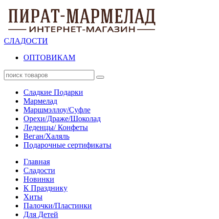
СЛАДОСТИ
ОПТОВИКАМ
Сладкие Подарки
Мармелад
Маршмэллоу/Суфле
Орехи/Драже/Шоколад
Леденцы/ Конфеты
Веган/Халяль
Подарочные сертификаты
Главная
Сладости
Новинки
К Празднику
Хиты
Палочки/Пластинки
Для Детей