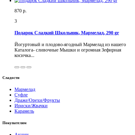
870 р.
3
Подарок Сладкий Школьник, Мармелад, 290 gr
Йогуртовый и плодово-ягодный Мармелад из нашего
Каталога- сливочные Мышки и огромная Зефирная
косичка...
Сладости
Мармелад
Суфле
Драже/Орехи/Фрукты
Ириски/Жвачки
Карамель
Покупателям
Акции