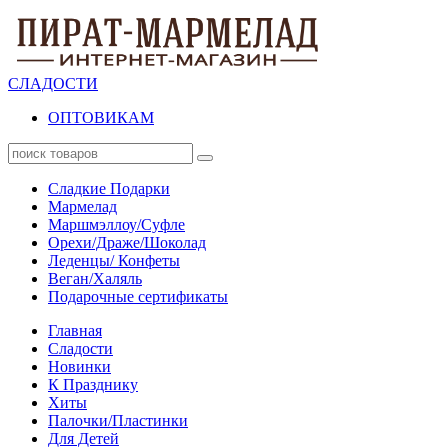
СЛАДОСТИ
ОПТОВИКАМ
Сладкие Подарки
Мармелад
Маршмэллоу/Суфле
Орехи/Драже/Шоколад
Леденцы/ Конфеты
Веган/Халяль
Подарочные сертификаты
Главная
Сладости
Новинки
К Празднику
Хиты
Палочки/Пластинки
Для Детей