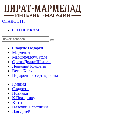
СЛАДОСТИ
ОПТОВИКАМ
Сладкие Подарки
Мармелад
Маршмэллоу/Суфле
Орехи/Драже/Шоколад
Леденцы/ Конфеты
Веган/Халяль
Подарочные сертификаты
Главная
Сладости
Новинки
К Празднику
Хиты
Палочки/Пластинки
Для Детей