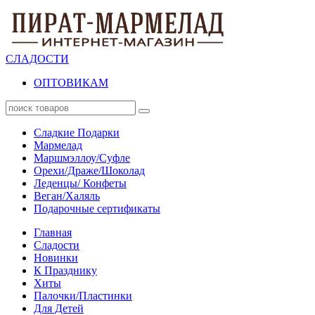
СЛАДОСТИ
ОПТОВИКАМ
Сладкие Подарки
Мармелад
Маршмэллоу/Суфле
Орехи/Драже/Шоколад
Леденцы/ Конфеты
Веган/Халяль
Подарочные сертификаты
Главная
Сладости
Новинки
К Празднику
Хиты
Палочки/Пластинки
Для Детей