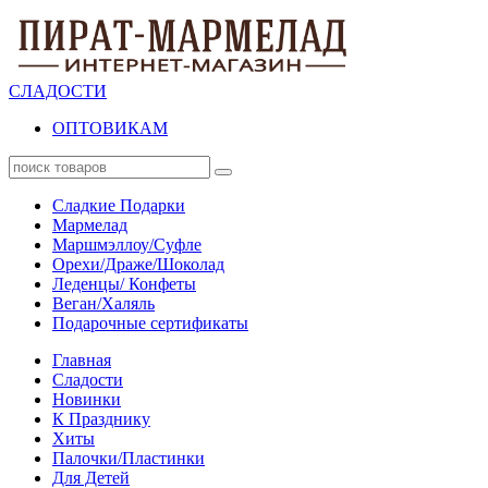
СЛАДОСТИ
ОПТОВИКАМ
Сладкие Подарки
Мармелад
Маршмэллоу/Суфле
Орехи/Драже/Шоколад
Леденцы/ Конфеты
Веган/Халяль
Подарочные сертификаты
Главная
Сладости
Новинки
К Празднику
Хиты
Палочки/Пластинки
Для Детей