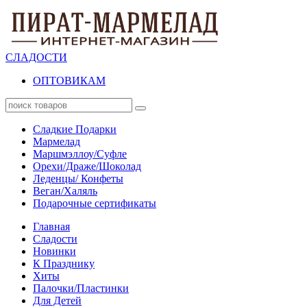
СЛАДОСТИ
ОПТОВИКАМ
Сладкие Подарки
Мармелад
Маршмэллоу/Суфле
Орехи/Драже/Шоколад
Леденцы/ Конфеты
Веган/Халяль
Подарочные сертификаты
Главная
Сладости
Новинки
К Празднику
Хиты
Палочки/Пластинки
Для Детей