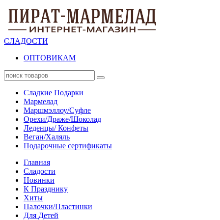
СЛАДОСТИ
ОПТОВИКАМ
Сладкие Подарки
Мармелад
Маршмэллоу/Суфле
Орехи/Драже/Шоколад
Леденцы/ Конфеты
Веган/Халяль
Подарочные сертификаты
Главная
Сладости
Новинки
К Празднику
Хиты
Палочки/Пластинки
Для Детей