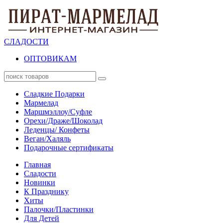
СЛАДОСТИ
ОПТОВИКАМ
Сладкие Подарки
Мармелад
Маршмэллоу/Суфле
Орехи/Драже/Шоколад
Леденцы/ Конфеты
Веган/Халяль
Подарочные сертификаты
Главная
Сладости
Новинки
К Празднику
Хиты
Палочки/Пластинки
Для Детей