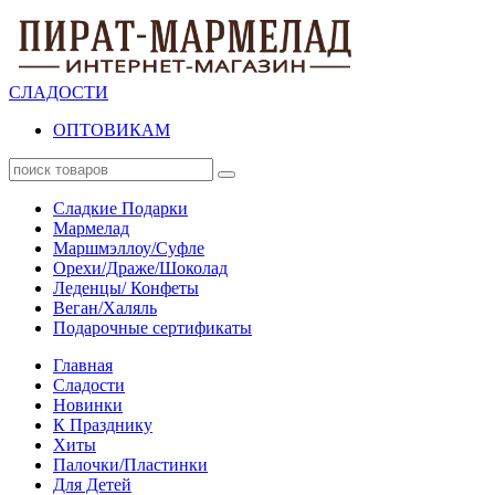
СЛАДОСТИ
ОПТОВИКАМ
Сладкие Подарки
Мармелад
Маршмэллоу/Суфле
Орехи/Драже/Шоколад
Леденцы/ Конфеты
Веган/Халяль
Подарочные сертификаты
Главная
Сладости
Новинки
К Празднику
Хиты
Палочки/Пластинки
Для Детей