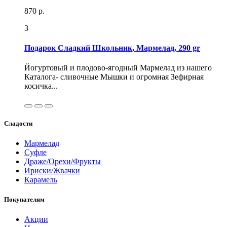
870 р.
3
Подарок Сладкий Школьник, Мармелад, 290 gr
Йогуртовый и плодово-ягодный Мармелад из нашего
Каталога- сливочные Мышки и огромная Зефирная
косичка...
Сладости
Мармелад
Суфле
Драже/Орехи/Фрукты
Ириски/Жвачки
Карамель
Покупателям
Акции