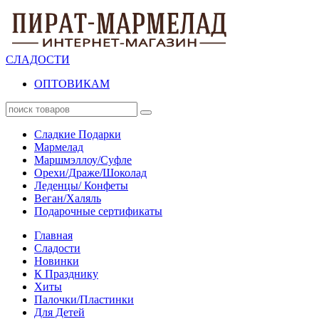
СЛАДОСТИ
ОПТОВИКАМ
Сладкие Подарки
Мармелад
Маршмэллоу/Суфле
Орехи/Драже/Шоколад
Леденцы/ Конфеты
Веган/Халяль
Подарочные сертификаты
Главная
Сладости
Новинки
К Празднику
Хиты
Палочки/Пластинки
Для Детей