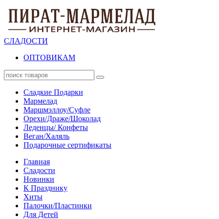
СЛАДОСТИ
ОПТОВИКАМ
Сладкие Подарки
Мармелад
Маршмэллоу/Суфле
Орехи/Драже/Шоколад
Леденцы/ Конфеты
Веган/Халяль
Подарочные сертификаты
Главная
Сладости
Новинки
К Празднику
Хиты
Палочки/Пластинки
Для Детей