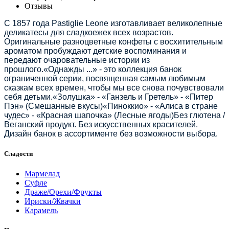
Отзывы
С 1857 года Pastiglie Leone изготавливает великолепные
деликатесы для сладкоежек всех возрастов.
Оригинальные разноцветные конфеты с восхитительным
ароматом пробуждают детские воспоминания и
передают очаровательные истории из
прошлого.«Однажды ...» - это коллекция банок
ограниченной серии, посвященная самым любимым
сказкам всех времен, чтобы мы все снова почувствовали
себя детьми.«Золушка» - «Ганзель и Гретель» - «Питер
Пэн» (Смешанные вкусы)«Пиноккио» - «Алиса в стране
чудес» - «Красная шапочка» (Лесные ягоды)Без глютена /
Веганский продукт. Без искусственных красителей.
Дизайн банок в ассортименте без возможности выбора.
Сладости
Мармелад
Суфле
Драже/Орехи/Фрукты
Ириски/Жвачки
Карамель