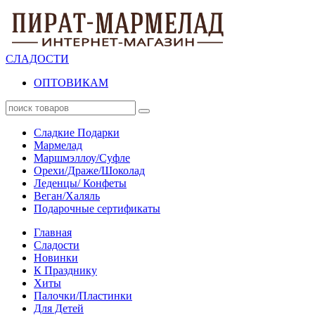
СЛАДОСТИ
ОПТОВИКАМ
Сладкие Подарки
Мармелад
Маршмэллоу/Суфле
Орехи/Драже/Шоколад
Леденцы/ Конфеты
Веган/Халяль
Подарочные сертификаты
Главная
Сладости
Новинки
К Празднику
Хиты
Палочки/Пластинки
Для Детей