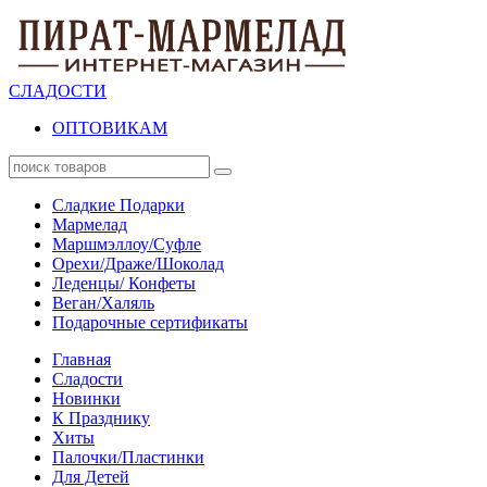
СЛАДОСТИ
ОПТОВИКАМ
Сладкие Подарки
Мармелад
Маршмэллоу/Суфле
Орехи/Драже/Шоколад
Леденцы/ Конфеты
Веган/Халяль
Подарочные сертификаты
Главная
Сладости
Новинки
К Празднику
Хиты
Палочки/Пластинки
Для Детей