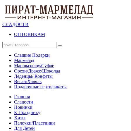
СЛАДОСТИ
ОПТОВИКАМ
Сладкие Подарки
Мармелад
Маршмэллоу/Суфле
Орехи/Драже/Шоколад
Леденцы/ Конфеты
Веган/Халяль
Подарочные сертификаты
Главная
Сладости
Новинки
К Празднику
Хиты
Палочки/Пластинки
Для Детей