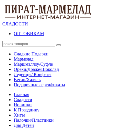
СЛАДОСТИ
ОПТОВИКАМ
Сладкие Подарки
Мармелад
Маршмэллоу/Суфле
Орехи/Драже/Шоколад
Леденцы/ Конфеты
Веган/Халяль
Подарочные сертификаты
Главная
Сладости
Новинки
К Празднику
Хиты
Палочки/Пластинки
Для Детей