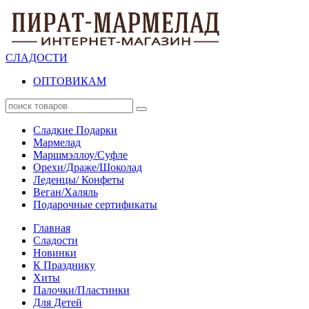
СЛАДОСТИ
ОПТОВИКАМ
Сладкие Подарки
Мармелад
Маршмэллоу/Суфле
Орехи/Драже/Шоколад
Леденцы/ Конфеты
Веган/Халяль
Подарочные сертификаты
Главная
Сладости
Новинки
К Празднику
Хиты
Палочки/Пластинки
Для Детей