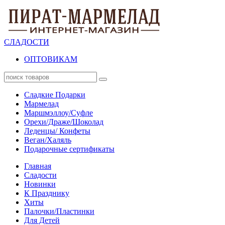
СЛАДОСТИ
ОПТОВИКАМ
Сладкие Подарки
Мармелад
Маршмэллоу/Суфле
Орехи/Драже/Шоколад
Леденцы/ Конфеты
Веган/Халяль
Подарочные сертификаты
Главная
Сладости
Новинки
К Празднику
Хиты
Палочки/Пластинки
Для Детей