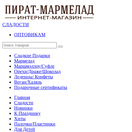
СЛАДОСТИ
ОПТОВИКАМ
Сладкие Подарки
Мармелад
Маршмэллоу/Суфле
Орехи/Драже/Шоколад
Леденцы/ Конфеты
Веган/Халяль
Подарочные сертификаты
Главная
Сладости
Новинки
К Празднику
Хиты
Палочки/Пластинки
Для Детей