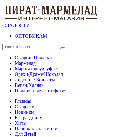
СЛАДОСТИ
ОПТОВИКАМ
Сладкие Подарки
Мармелад
Маршмэллоу/Суфле
Орехи/Драже/Шоколад
Леденцы/ Конфеты
Веган/Халяль
Подарочные сертификаты
Главная
Сладости
Новинки
К Празднику
Хиты
Палочки/Пластинки
Для Детей