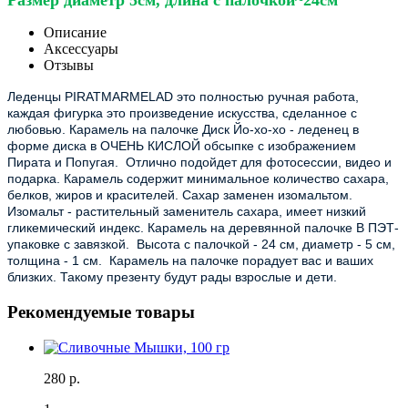
Размер диаметр 5см, длина с палочкой~24см
Описание
Аксессуары
Отзывы
Леденцы PIRATMARMELAD это полностью ручная работа, 
каждая фигурка это произведение искусства, сделанное с 
любовью. Карамель на палочке Диск Йо-хо-хо - леденец в 
форме диска в ОЧЕНЬ КИСЛОЙ обсыпке с изображением 
Пирата и Попугая.  Отлично подойдет для фотосессии, видео и 
подарка. Карамель содержит минимальное количество сахара, 
белков, жиров и красителей. Сахар заменен изомальтом. 
Изомальт - растительный заменитель сахара, имеет низкий 
гликемический индекс. Карамель на деревянной палочке В ПЭТ-
упаковке с завязкой.  Высота с палочкой - 24 см, диаметр - 5 см,  
толщина - 1 см.  Карамель на палочке порадует вас и ваших 
близких. Такому презенту будут рады взрослые и дети.
Рекомендуемые товары
280 р.