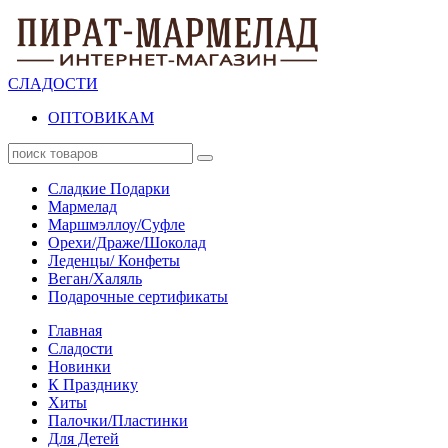
СЛАДОСТИ
ОПТОВИКАМ
Сладкие Подарки
Мармелад
Маршмэллоу/Суфле
Орехи/Драже/Шоколад
Леденцы/ Конфеты
Веган/Халяль
Подарочные сертификаты
Главная
Сладости
Новинки
К Празднику
Хиты
Палочки/Пластинки
Для Детей