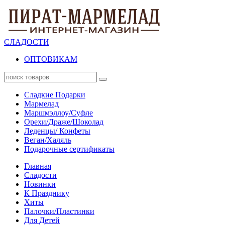
СЛАДОСТИ
ОПТОВИКАМ
Сладкие Подарки
Мармелад
Маршмэллоу/Суфле
Орехи/Драже/Шоколад
Леденцы/ Конфеты
Веган/Халяль
Подарочные сертификаты
Главная
Сладости
Новинки
К Празднику
Хиты
Палочки/Пластинки
Для Детей