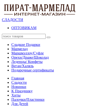
СЛАДОСТИ
ОПТОВИКАМ
Сладкие Подарки
Мармелад
Маршмэллоу/Суфле
Орехи/Драже/Шоколад
Леденцы/ Конфеты
Веган/Халяль
Подарочные сертификаты
Главная
Сладости
Новинки
К Празднику
Хиты
Палочки/Пластинки
Для Детей