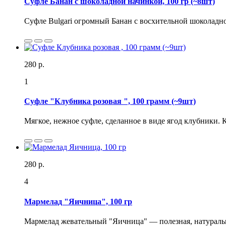
Суфле Банан с шоколадной начинкой, 100 гр (~8шт)
Суфле Bulgari огромный Банан с восхительной шоколадной 
280 р.
1
Суфле "Клубника розовая ", 100 грамм (~9шт)
Мягкое, нежное суфле, сделанное в виде ягод клубники.
280 р.
4
Мармелад "Яичница", 100 гр
Мармелад жевательный "Яичница" — полезная, натуральна