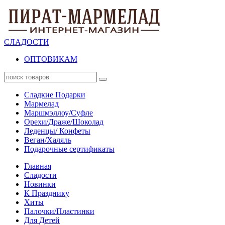
СЛАДОСТИ
ОПТОВИКАМ
Сладкие Подарки
Мармелад
Маршмэллоу/Суфле
Орехи/Драже/Шоколад
Леденцы/ Конфеты
Веган/Халяль
Подарочные сертификаты
Главная
Сладости
Новинки
К Празднику
Хиты
Палочки/Пластинки
Для Детей