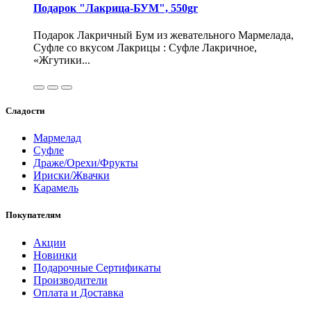
Подарок "Лакрица-БУМ", 550gr
Подарок Лакричный Бум из жевательного Мармелада,
Суфле со вкусом Лакрицы : Суфле Лакричное,
«Жгутики...
Сладости
Мармелад
Суфле
Драже/Орехи/Фрукты
Ириски/Жвачки
Карамель
Покупателям
Акции
Новинки
Подарочные Сертификаты
Производители
Оплата и Доставка