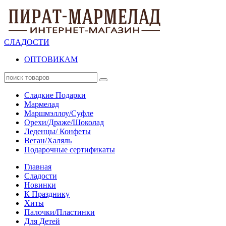
СЛАДОСТИ
ОПТОВИКАМ
Сладкие Подарки
Мармелад
Маршмэллоу/Суфле
Орехи/Драже/Шоколад
Леденцы/ Конфеты
Веган/Халяль
Подарочные сертификаты
Главная
Сладости
Новинки
К Празднику
Хиты
Палочки/Пластинки
Для Детей