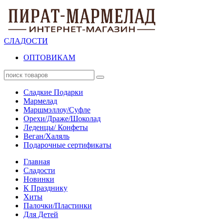
СЛАДОСТИ
ОПТОВИКАМ
Сладкие Подарки
Мармелад
Маршмэллоу/Суфле
Орехи/Драже/Шоколад
Леденцы/ Конфеты
Веган/Халяль
Подарочные сертификаты
Главная
Сладости
Новинки
К Празднику
Хиты
Палочки/Пластинки
Для Детей