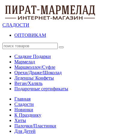
СЛАДОСТИ
ОПТОВИКАМ
Сладкие Подарки
Мармелад
Маршмэллоу/Суфле
Орехи/Драже/Шоколад
Леденцы/ Конфеты
Веган/Халяль
Подарочные сертификаты
Главная
Сладости
Новинки
К Празднику
Хиты
Палочки/Пластинки
Для Детей