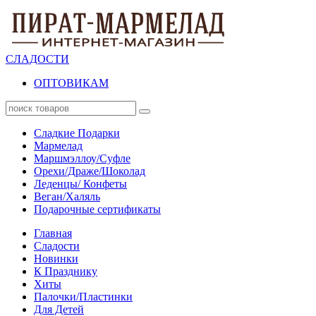
СЛАДОСТИ
ОПТОВИКАМ
Сладкие Подарки
Мармелад
Маршмэллоу/Суфле
Орехи/Драже/Шоколад
Леденцы/ Конфеты
Веган/Халяль
Подарочные сертификаты
Главная
Сладости
Новинки
К Празднику
Хиты
Палочки/Пластинки
Для Детей